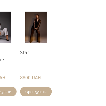
Star
me
UAH
₴800 UAH
дувати
Орендувати