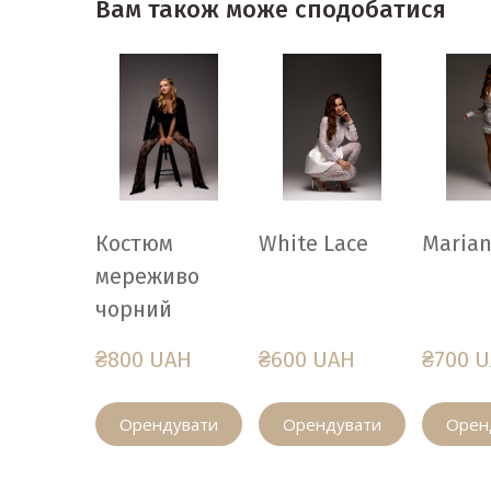
Вам також може сподобатися
Костюм
White Lace
Maria
мереживо
чорний
₴800 UAH
₴600 UAH
₴700 
Орендувати
Орендувати
Орен