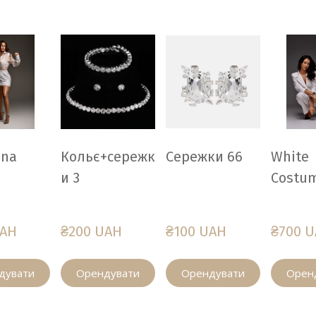
nna
Кольє+сережк
Сережки 66
White
и 3
Costu
UAH
₴200 UAH
₴100 UAH
₴700 
дувати
Орендувати
Орендувати
Орен