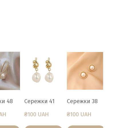
ки 48
Сережки 41
Сережки 38
French
UAH
₴100 UAH
₴100 UAH
₴500 