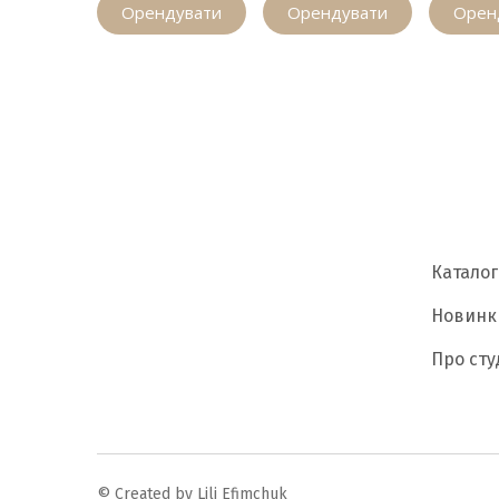
Орендувати
Орендувати
Орен
Каталог
Новинк
Про сту
© Created by Lili Efimchuk