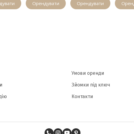
дувати
Орендувати
Орендувати
Орен
Умови оренди
и
Зйомки під ключ
дію
Контакти