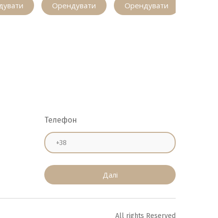
дувати
Орендувати
Орендувати
Орен
Телефон
Далі
All rights Reserved