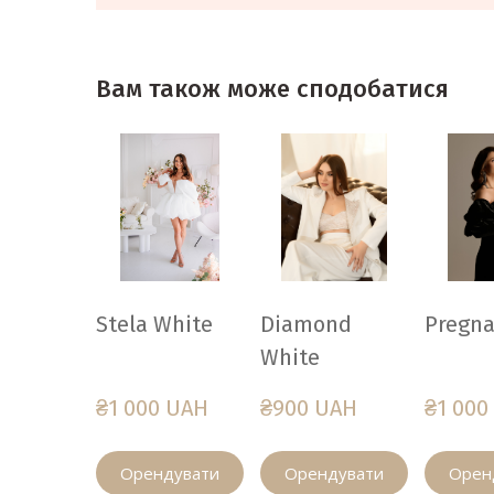
Вам також може сподобатися
Stela White
Diamond
Pregna
White
₴1 000 UAH
₴900 UAH
₴1 000
Орендувати
Орендувати
Орен