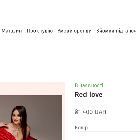
Магазин
Про студію
Умови оренди
Зйомки під ключ
В наявності
Red love
₴1 400 UAH
Колір