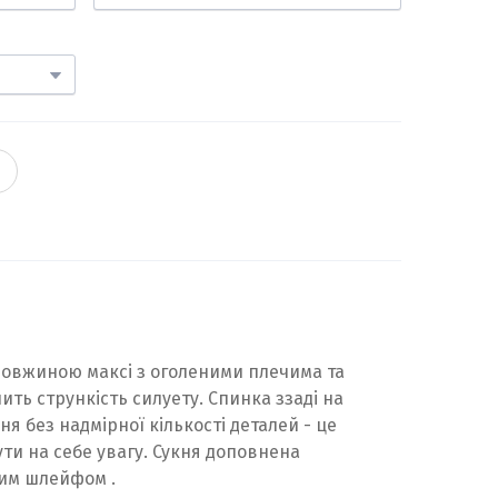
довжиною максі з оголеними плечима та
ить стрункість силуету. Спинка ззаді на
ня без надмірної кількості деталей - це
ти на себе увагу. Сукня доповнена
им шлейфом .