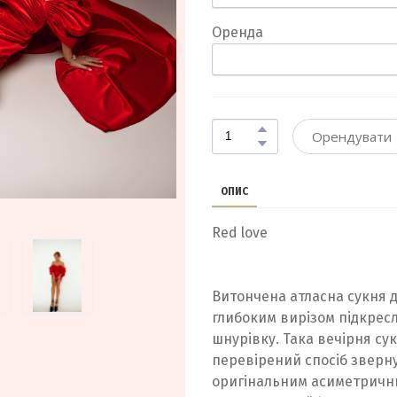
Оренда
Орендувати
ОПИС
Red love
Витончена атласна сукня 
глибоким вирізом підкресл
шнурівку. Така вечірня сук
перевірений спосіб зверну
оригінальним асиметричн