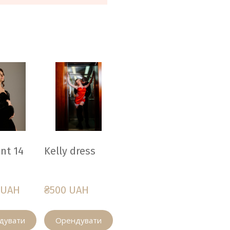
nt 14
Kelly dress
 UAH
₴500 UAH
дувати
Орендувати