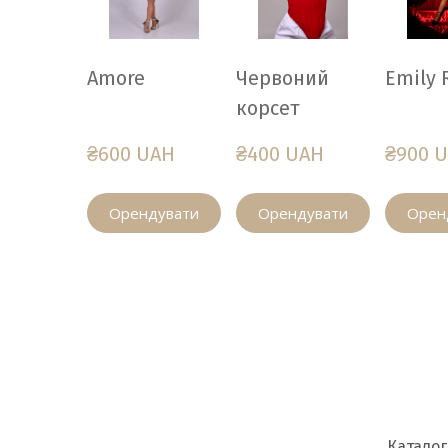
Amore
Червоний
Emily 
корсет
₴600 UAH
₴400 UAH
₴900 
Орендувати
Орендувати
Орен
Каталог