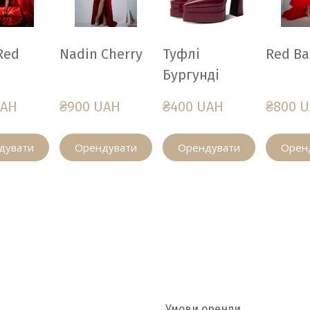
Red
Nadin Cherry
Туфлі
Red Ba
Бургунді
UAH
₴900 UAH
₴400 UAH
₴800 
дувати
Орендувати
Орендувати
Орен
Умови оренди