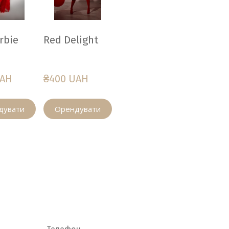
rbie
Red Delight
UAH
₴400 UAH
дувати
Орендувати