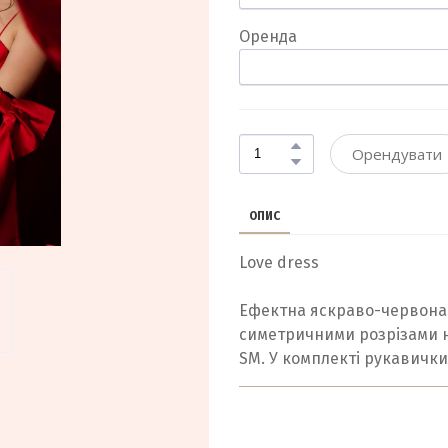
Оренда
Орендувати
ОПИС
Love dress
Ефектна яскраво-червона с
симетричними розрізами на
SM. У комплекті рукавичк