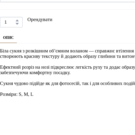
Орендувати
ОПИС
Біла сукня з розкішним об’ємним воланом — справжнє втілення
створюють красиву текстуру й додають образу глибини та витон
Ефектний розріз на нозі підкреслює легкість руху та додає образ
забезпечуючи комфортну посадку.
Сукня чудово підійде як для фотосесій, так і для особливих под
Розміри: S, M, L