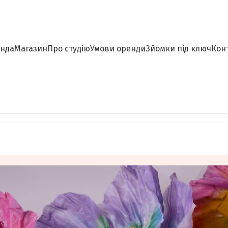
нда
Магазин
Про студію
Умови оренди
Зйомки під ключ
Кон