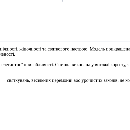
 ніжності, жіночності та святкового настрою. Модель прикраше
ченості.
у елегантної привабливості. Спинка виконана у вигляді корсету, я
ій — святкувань, весільних церемоній або урочистих заходів, де 