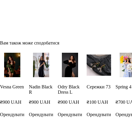
Вам також може сподобатися
Vesna Green
Nadin Black
Odry Black
Сережки 73
Spring 4
R
Dress L
₴900 UAH
₴900 UAH
₴900 UAH
₴100 UAH
₴700 U
Орендувати
Орендувати
Орендувати
Орендувати
Оренду