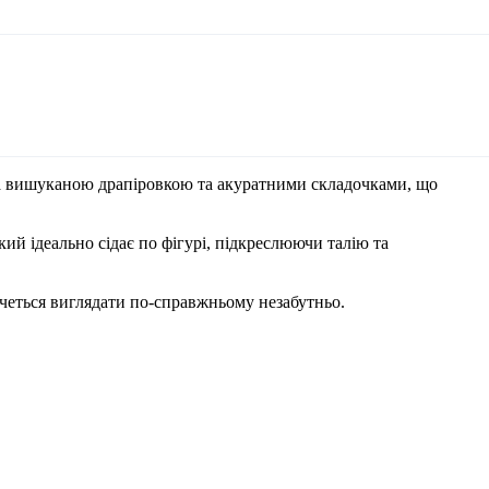
на вишуканою драпіровкою та акуратними складочками, що
кий ідеально сідає по фігурі, підкреслюючи талію та
хочеться виглядати по-справжньому незабутньо.