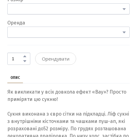
Оренда
Орендувати
ОПИС
Як викликати у всіх довкола ефект «Вау»? Просто
приміряти цю сукню!
Сукня виконана з євро сітки на підкладці. Ліф сукні
з внутрішніми кісточками та чашками пуш-ап, які
розраховані до52 розміру. По грудях розташована
декоративна драпіровка. По низу хорс, застібка по